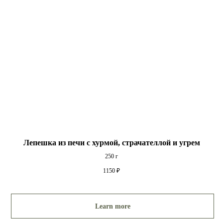
Лепешка из печи с хурмой, страчателлой и угрем
250 г
1150
₽
Learn more