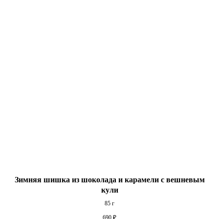
Зимняя шишка из шоколада и карамели с вешневым
кули
85 г
690
₽