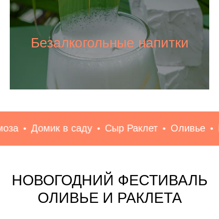
Безалкогольные напитки
омик в саду
Сыр Раклет
Оливье
Новый г
НОВОГОДНИЙ ФЕСТИВАЛЬ
ОЛИВЬЕ И РАКЛЕТА