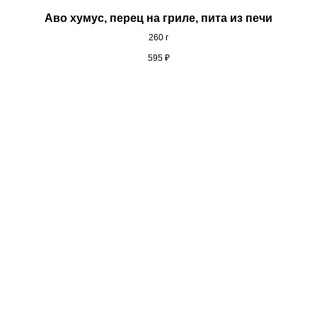
Аво хумус, перец на гриле, пита из печи
260 г
595
₽