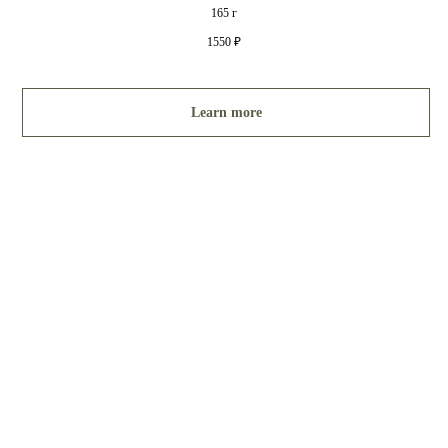
165 г
1550
₽
Learn more