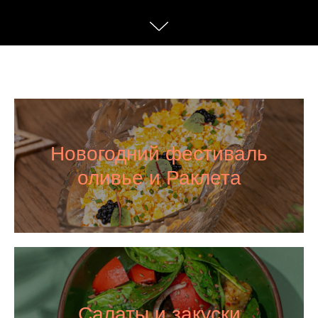
Новогодний фестиваль
оливье и Раклета
Салаты и закуски