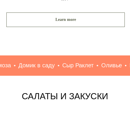
Learn more
омик в саду
Сыр Раклет
Оливье
Новый г
САЛАТЫ И ЗАКУСКИ