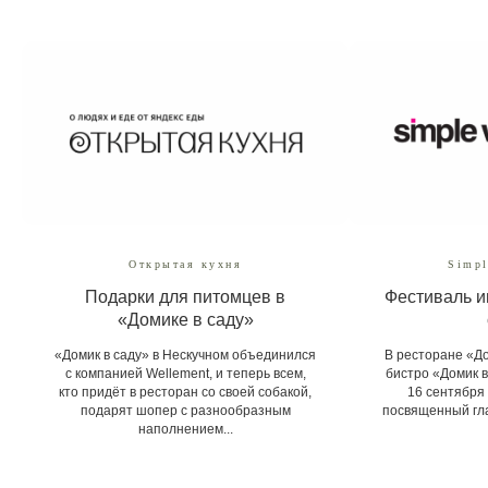
Открытая кухня
Simpl
Подарки для питомцев в
Фестиваль и
«Домике в саду»
«Домик в саду» в Нескучном объединился
В ресторане «До
с компанией Wellement, и теперь всем,
бистро «Домик в
кто придёт в ресторан со своей собакой,
16 сентября
подарят шопер с разнообразным
посвященный гла
наполнением...